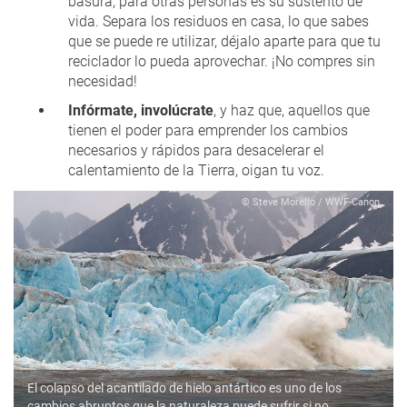
basura, para otras personas es su sustento de
vida. Separa los residuos en casa, lo que sabes
que se puede re utilizar, déjalo aparte para que tu
reciclador lo pueda aprovechar. ¡No compres sin
necesidad!
Infórmate, involúcrate
, y haz que, aquellos que
tienen el poder para emprender los cambios
necesarios y rápidos para desacelerar el
calentamiento de la Tierra, oigan tu voz.
© Steve Morello / WWF-Canon
El colapso del acantilado de hielo antártico es uno de los
cambios abruptos que la naturaleza puede sufrir si no