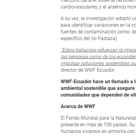
mercurio daña el sistema nervioso c
cardiovasculares, y el arsénico inc
A su vez, la investigación adoptó u
para identificar variaciones en la
fuentes de contaminación como: des
específico del río Pastaza)
"Estos hallazgos refuerzan la impor
las personas como de los ecosiste
impulsar soluciones sostenibles q
director de WWF Ecuador.
WWF-Ecuador hace un llamado a las
ambiental sostenible que asegure e
comunidades que dependen de ell
Acerca de WWF
El Fondo Mundial para la Naturale
presente en más de 100 países. Su m
humanos vivamos en armonía con l