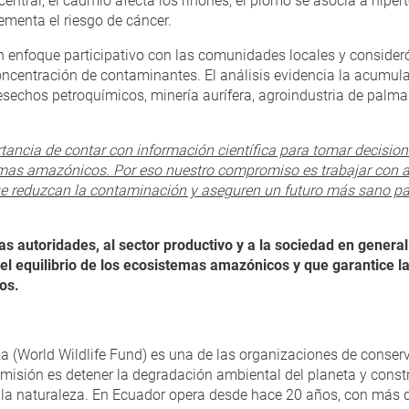
entral, el cadmio afecta los riñones, el plomo se asocia a hipe
rementa el riesgo de cáncer.
n enfoque participativo con las comunidades locales y consideró 
 concentración de contaminantes. El análisis evidencia la acumu
echos petroquímicos, minería aurífera, agroindustria de palma y
tancia de contar con información científica para tomar decision
mas amazónicos. Por eso nuestro compromiso es trabajar con 
ue reduzcan la contaminación y aseguren un futuro más sano pa
 autoridades, al sector productivo y a la sociedad en general
l equilibrio de los ecosistemas amazónicos y que garantice la
os.
za (World Wildlife Fund) es una de las organizaciones de conse
isión es detener la degradación ambiental del planeta y constru
a naturaleza. En Ecuador opera desde hace 20 años, con más d