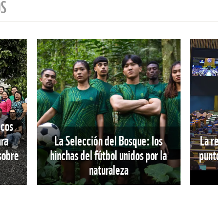
OS
icos
ara
La Selección del Bosque: los
La r
 sobre
hinchas del fútbol unidos por la
punto
naturaleza