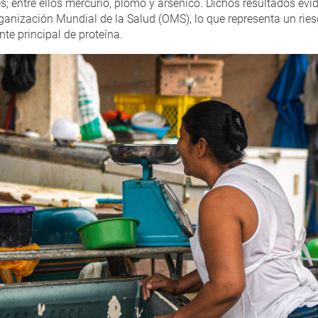
es; entre ellos mercurio, plomo y arsénico. Dichos resultados e
ganización Mundial de la Salud (OMS), lo que representa un ries
e principal de proteína.