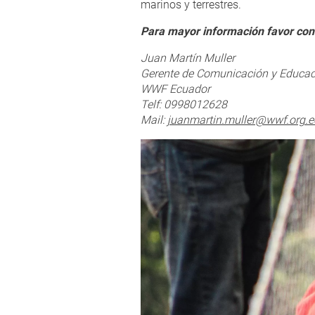
marinos y terrestres.
Para mayor información favor cont
Juan Martín Muller
Gerente de Comunicación y Educac
WWF Ecuador
Telf: 0998012628
Mail:
juanmartin.muller@wwf.org.e