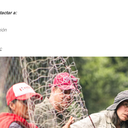
actar a:
ión
c