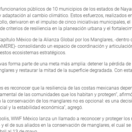
funcionarios públicos de 10 municipios de los estados de Nayar
y adaptación al cambio climático. Estos esfuerzos, realizados 
llo, derivaron en el impulso de cinco iniciativas municipales, el
 de criterios de resiliencia en la planeación urbana y el fortalec
apítulo México de la Alianza Global por los Manglares, -dentro 
MERE)- consolidando un espacio de coordinación y articulación 
 estos ecosistemas estratégicos.
iativas forma parte de una meta más amplia: detener la pérdida 
glares y restaurar la mitad de la superficie degradada. Con est
es es reconocer que la resiliencia de las costas mexicanas depe
amental de las comunidades que los habitan y protegen”, afirmó
 la conservación de los manglares no es opcional: es una decisi
cial y la estabilidad económica”, agregó.
polis, WWF México lanza un llamado a reconocer y proteger los 
y el de sus aliados en la conservación de manglares, el cual se 
bril al 13 de mayo.