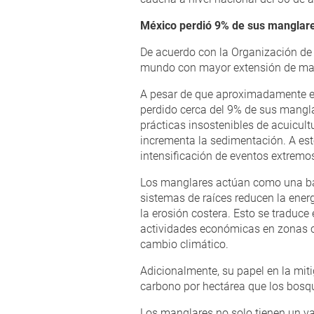
México perdió 9% de sus manglar
De acuerdo con la Organización de l
mundo con mayor extensión de mang
A pesar de que aproximadamente el 
perdido cerca del 9% de sus mangla
prácticas insostenibles de acuicult
incrementa la sedimentación. A esto
intensificación de eventos extremo
Los manglares actúan como una bar
sistemas de raíces reducen la energí
la erosión costera. Esto se traduc
actividades económicas en zonas co
cambio climático.
Adicionalmente, su papel en la mit
carbono por hectárea que los bosqu
Los manglares no solo tienen un va