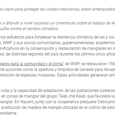
s clave para proteger las costas mexicanas, están amenazados 
a difundir a nivel nacional un cineminuto sobre el trabajo de 
lucha contra el cambio climático.
os esfuerzos para fortalecer la resiliencia climática de las y lo
s, WWF y sus socios comunitarios, gubernamentales, académico
ignificativos en la conservación y restauración de manglares en
l, de distintas regiones del país durante los últimos cinco años
lares para la comunidad y el clima”
de WWF, se restauraron 156
e acciones como la apertura y limpieza de canales para recupera
remoción de especies invasoras. Estas actividades generaron em
e vida y la capacidad de adaptación de las poblaciones costeras
a en zonas de manglar del grupo Táab ché Káab, que favorece la 
manglar. En Nayarit, junto con la cooperativa pesquera Ostricam
sustitución de madera de mangle utilizada en el cultivo de osti
cosistema.