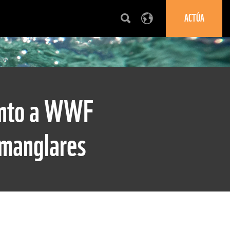
ACTÚA
unto a WWF
 manglares