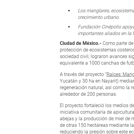
Los manglares, ecosistema
crecimiento urbano.
Fundación Cinépolis apoya 
importantes aliados en la 
Ciudad de México.-
Como parte de l
protección de ecosistemas costero
sociedad civil, lograron avances s
equivalente a 1000 canchas de futbo
A través del proyecto “
Raíces: Mang
Yucatán y 30 ha en Nayarit) mediant
regeneración natural, así como la 
alrededor de 200 personas.
El proyecto fortaleció los medios d
iniciativa comunitaria de apicultur
abejas y la producción de miel de 
de otras 150 hectáreas mediante la 
reduciendo la presión sobre este e