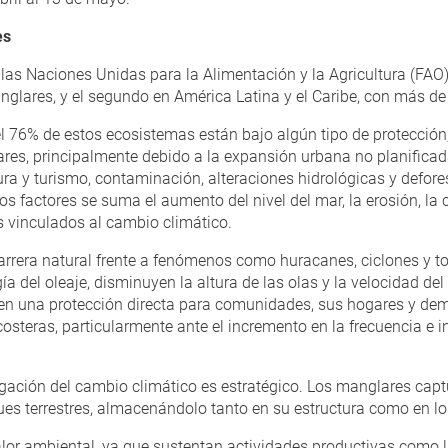
es
as Naciones Unidas para la Alimentación y la Agricultura (FAO),
lares, y el segundo en América Latina y el Caribe, con más de
76% de estos ecosistemas están bajo algún tipo de protección,
res, principalmente debido a la expansión urbana no planificad
ura y turismo, contaminación, alteraciones hidrológicas y defor
s factores se suma el aumento del nivel del mar, la erosión, la 
s vinculados al cambio climático.
rera natural frente a fenómenos como huracanes, ciclones y to
a del oleaje, disminuyen la altura de las olas y la velocidad del 
e en una protección directa para comunidades, sus hogares y dem
steras, particularmente ante el incremento en la frecuencia e 
igación del cambio climático es estratégico. Los manglares cap
es terrestres, almacenándolo tanto en su estructura como en l
lor ambiental, ya que sustentan actividades productivas como la