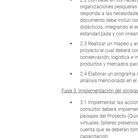
organizaciones pesqueras y
responda a las necesidades
documento debe incluir lo
didácticos, integrando el
estandarizada y con lineam
2.3 Realizar un mapeo y an
proyecto el cual deberá co
conservación, logística e 
productos y mercados par
2.4 Elaborar un programa 
análisis mencionado en el 
Fase 3. Implementación del program
3.1 Implementar las accion
consultor deberá implement
paisajes del Proyecto (Quin
virtuales, talleres presenc
cuenta que se deberán toma
capacitación.