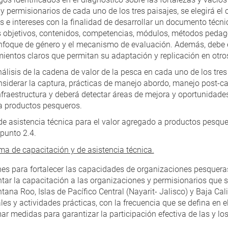
 permisionarios de cada uno de los tres paisajes, se elegirá el
 e intereses con la finalidad de desarrollar un documento técnic
s objetivos, contenidos, competencias, módulos, métodos pedag
 enfoque de género y el mecanismo de evaluación. Además, debe
ientos claros que permitan su adaptación y replicación en otros
álisis de la cadena de valor de la pesca en cada uno de los tre
nsiderar la captura, prácticas de manejo abordo, manejo post-c
infraestructura y deberá detectar áreas de mejora y oportunidade
a productos pesqueros.
de asistencia técnica para el valor agregado a productos pesqu
punto 2.4.
a de capacitación y de asistencia técnica.
es para fortalecer las capacidades de organizaciones pesqueras
ar la capacitación a las organizaciones y permisionarios que s
tana Roo, Islas de Pacífico Central (Nayarit- Jalisco) y Baja Cal
iales y actividades prácticas, con la frecuencia que se defina en 
r medidas para garantizar la participación efectiva de las y los