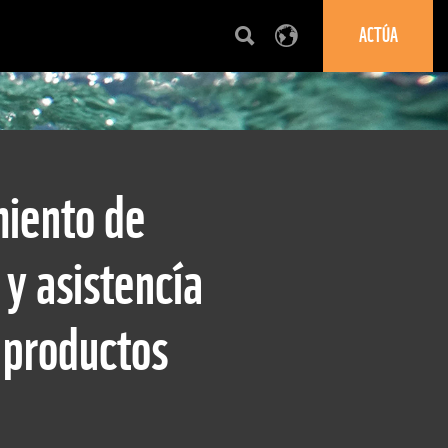
ACTÚA
miento de
y asistencía
a productos