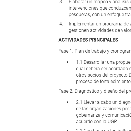
Elaborar un mapeo y análisis d
intervenciones que conduzcan a
pesqueras, con un enfoque tra
Implementar un programa de a
gestionen actividades de valor
ACTIVIDADES PRINCIPALES
Fase 1. Plan de trabajo y cronogr
1.1 Desarrollar una propue
cual deberá ser acordado c
otros socios del proyecto D
proceso de fortalecimiento
Fase 2. Diagnóstico y diseño del p
2.1 Llevar a cabo un diagn
de las organizaciones pesq
gobernanza y comunicación.
acuerdo con la UGP.
2.2 Con base en los hallaz