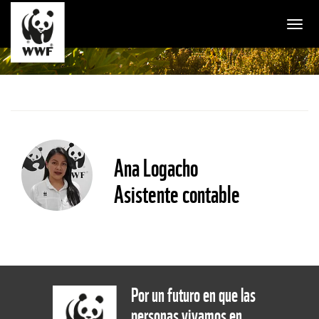
Togg
Ana Logacho
Asistente contable
Por un futuro en que las
personas vivamos en