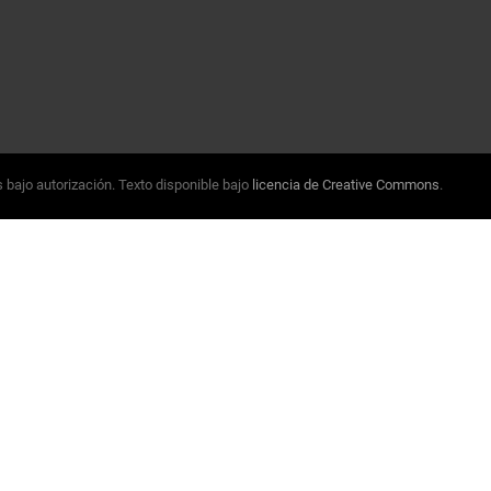
 bajo autorización. Texto disponible bajo
licencia de Creative Commons
.