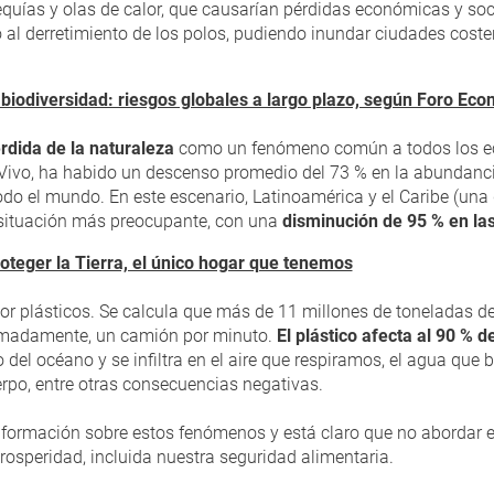
quías y olas de calor, que causarían pérdidas económicas y soci
 al derretimiento de los polos, pudiendo inundar ciudades costera
e biodiversidad: riesgos globales a largo plazo, según Foro Ec
rdida de la naturaleza
como un fenómeno común a todos los ec
a Vivo, ha habido un descenso promedio del 73 % en la abundanc
 todo el mundo. En este escenario, Latinoamérica y el Caribe (un
 situación más preocupante, con una
disminución de 95 % en la
teger la Tierra, el único hogar que tenemos
r plásticos. Se calcula que más de 11 millones de toneladas de
ximadamente, un camión por minuto.
El plástico afecta al 90 % 
del océano y se infiltra en el aire que respiramos, el agua que
rpo, entre otras consecuencias negativas.
ormación sobre estos fenómenos y está claro que no abordar es
prosperidad, incluida nuestra seguridad alimentaria.