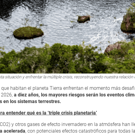
a situación y enfrentar la múltiple crisis, reconstruyendo nuestra relació
que habitan el planeta Tierra enfrentan el momento más desafia
e 2026,
a diez años, los mayores riesgos serán los eventos clim
s en los sistemas terrestres.
a entender qué es la ‘triple crisis planetaria’
(CO2) y otros gases de efecto invernadero en la atmósfera han l
a acelerada
, con potenciales efectos catastróficos para todas l