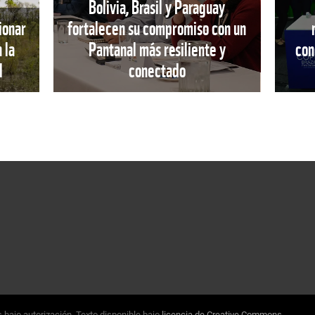
Bolivia, Brasil y Paraguay
ionar
fortalecen su compromiso con un
 la
Pantanal más resiliente y
con
l
conectado
 bajo autorización. Texto disponible bajo
licencia de Creative Commons
.