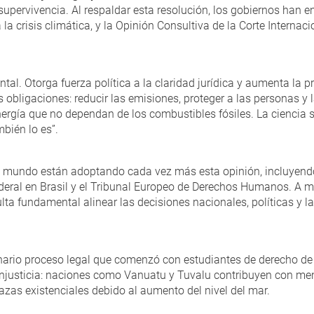
la supervivencia. Al respaldar esta resolución, los gobiernos han
la crisis climática, y la Opinión Consultiva de la Corte Internac
al. Otorga fuerza política a la claridad jurídica y aumenta la 
bligaciones: reducir las emisiones, proteger a las personas y l
nergía que no dependan de los combustibles fósiles. La ciencia s
bién lo es”.
el mundo están adoptando cada vez más esta opinión, incluyendo 
ederal en Brasil y el Tribunal Europeo de Derechos Humanos. A m
ulta fundamental alinear las decisiones nacionales, políticas y 
nario proceso legal que comenzó con estudiantes de derecho de l
injusticia: naciones como Vanuatu y Tuvalu contribuyen con men
azas existenciales debido al aumento del nivel del mar.