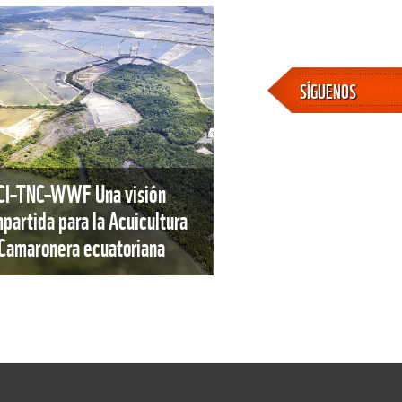
SÍGUENOS
CI–TNC–WWF Una visión
partida para la Acuicultura
Camaronera ecuatoriana