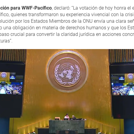
vación para WWF-Pacífico
, declaró: “La votación de hoy honra el 
ico, quienes transformaron su experiencia vivencial con la cris
esolución por los Estados Miembros de la ONU envía una clara se
o una obligación en materia de derechos humanos y que los Est
so crucial para convertir la claridad jurídica en acciones concr
turas”.