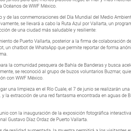
ama Océanos de WWF México.
io y de las conmemoraciones del Día Mundial del Medio Ambient
tivamente, se llevará a cabo la Ruta Azul por Vallarta, un progra
ión de una ciudad más saludable y resiliente:
ento de Puerto Vallarta, posterior a la firma de colaboración de 
ot, un chatbot de WhatsApp que permite reportar de forma anó
sma.
para la comunidad pesquera de Bahía de Banderas y busca aceler
lmente, se reconoció al grupo de buzos voluntarios Buzmar, quie
ción con WWF México.
lugar una limpieza en el Río Cuale, el 7 de junio se realizarán un
. y la extracción de una red fantasma encontrada en aguas de B
unio con la inauguración de la exposición fotográfica interactiva
nal Gustavo Díaz Ordaz de Puerto Vallarta.
as de realidad aumentada, la muestra permitirá a los visitantes e