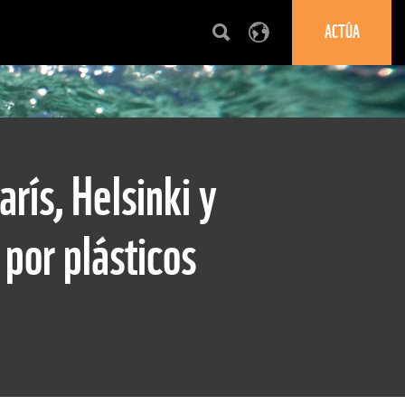
ACTÚA
rís, Helsinki y
por plásticos