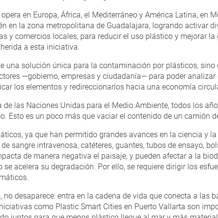
s opera en Europa, África, el Mediterráneo y América Latina, en M
bién en la zona metropolitana de Guadalajara, logrando activar d
s y comercios locales, para reducir el uso plástico y mejorar la 
erida a esta iniciativa.
una solución única para la contaminación por plásticos, sino q
 actores —gobierno, empresas y ciudadanía— para poder analizar 
ficar los elementos y redireccionarlos hacia una economía circula
de las Naciones Unidas para el Medio Ambiente, todos los años
co. Esto es un poco más que vaciar el contenido de un camión d
áticos, ya que han permitido grandes avances en la ciencia y l
de sangre intravenosa, catéteres, guantes, tubos de ensayo, bolsa
acta de manera negativa el paisaje, y pueden afectar a la biod
 acelera su degradación. Por ello, se requiere dirigir los esfue
emáticos.
, no desaparece: entra en la cadena de vida que conecta a las ba
iciativas como Plastic Smart Cities en Puerto Vallarta son impo
do juntos para que menos plástico llegue al mar y más material