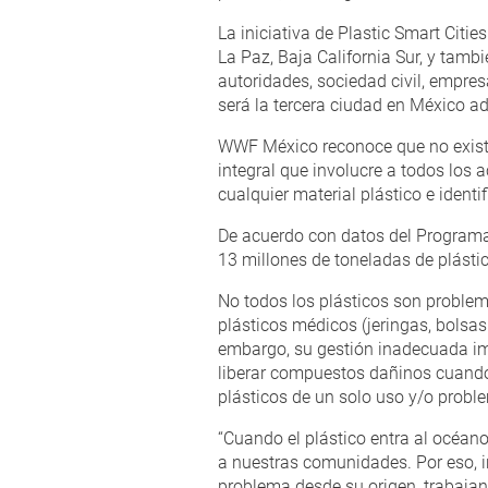
La iniciativa de Plastic Smart Citie
La Paz, Baja California Sur, y tam
autoridades, sociedad civil, empresa
será la tercera ciudad en México adh
WWF México reconoce que no existe 
integral que involucre a todos los
cualquier material plástico e identi
De acuerdo con datos del Programa 
13 millones de toneladas de plásti
No todos los plásticos son problem
plásticos médicos (jeringas, bolsas 
embargo, su gestión inadecuada imp
liberar compuestos dañinos cuando se
plásticos de un solo uso y/o probl
“Cuando el plástico entra al océano
a nuestras comunidades. Por eso, in
problema desde su origen, trabajan