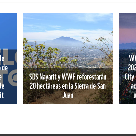
de
WW
o de
202
e
SDS Nayarit y WWF reforestarán
City
de
20 hectáreas en la Sierra de San
ac
it
Juan