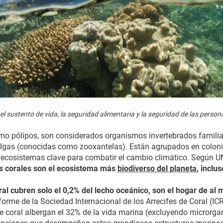
el sustento de vida, la seguridad alimentaria y la seguridad de las person
mo pólipos, son considerados organismos invertebrados familia
 algas (conocidas como zooxantelas). Están agrupados en colo
s ecosistemas clave para combatir el cambio climático. Según 
s corales son el ecosistema más
biodiverso del planeta
, inclu
ral cubren solo el 0,2% del lecho oceánico, son el hogar de al
rme de la Sociedad Internacional de los Arrecifes de Coral (ICRS
e coral albergan el 32% de la vida marina (excluyendo microrg