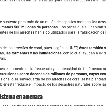
 funciones que desempeñan estas grandiosas estructuras marinas
de sustento para más de un millón de especies marinas,
los arre
al menos 500 millones de personas
. Los peces que allí habitan
ntes de los arrecifes han sido utilizados para la fabricación 
s de los arrecifes de coral, pues, según la UNEP,
éstos también 
las, las tormentas y las inundaciones
, con lo cual ayudan a evit
yas.
ues el aumento de la frecuencia y la intensidad de fenómenos 
percusiones sobre decenas de millones de personas, cuyas eco
.
Por ello, la salvaguarda de los arrecifes de coral se ha plant
bienestar reduce el impacto de los desastres naturales sobre la
osistema en amenaza