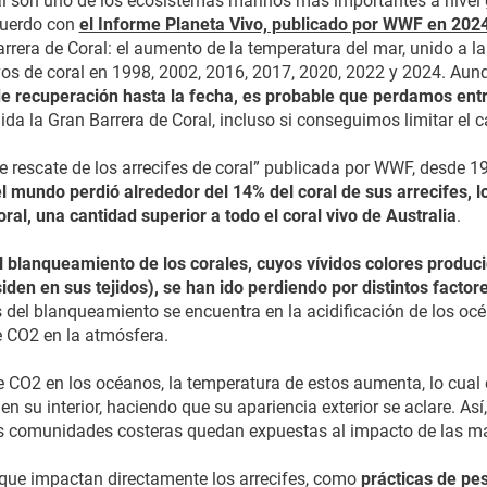
ral son uno de los ecosistemas marinos más importantes a nivel 
cuerdo con
el Informe Planeta Vivo, publicado por WWF en 2024
rrera de Coral: el aumento de la temperatura del mar, unido a l
 de coral en 1998, 2002, 2016, 2017, 2020, 2022 y 2024. Aunq
 recuperación hasta la fecha, es probable que perdamos entre
ida la Gran Barrera de Coral, incluso si conseguimos limitar el c
e rescate de los arrecifes de coral” publicada por WWF, desde 19
l mundo perdió alrededor del 14% del coral de sus arrecifes, l
al, una cantidad superior a todo el coral vivo de Australia
.
el blanqueamiento de los corales, cuyos vívidos colores produc
den en sus tejidos), se han ido perdiendo por distintos factor
s del blanqueamiento se encuentra en la acidificación de los 
 CO2 en la atmósfera.
 CO2 en los océanos, la temperatura de estos aumenta, lo cual e
en su interior, haciendo que su apariencia exterior se aclare. As
las comunidades costeras quedan expuestas al impacto de las m
 que impactan directamente los arrecifes, como
prácticas de pe