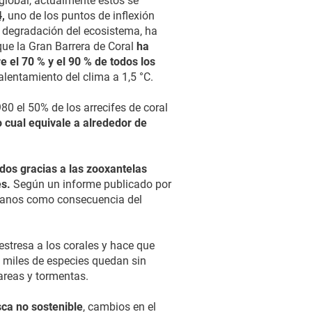
global, actualmente estos se
,
uno de los puntos de inflexión
a degradación del ecosistema, ha
ue la Gran Barrera de Coral
ha
 el 70 % y el 90 % de todos los
alentamiento del clima a 1,5 °C.
80 el 50% de los arrecifes de coral
o cual equivale a alrededor de
idos gracias a las zooxantelas
es.
Según un informe publicado por
océanos como consecuencia del
stresa a los corales y hace que
í, miles de especies quedan sin
areas y tormentas.
sca no sostenible
, cambios en el