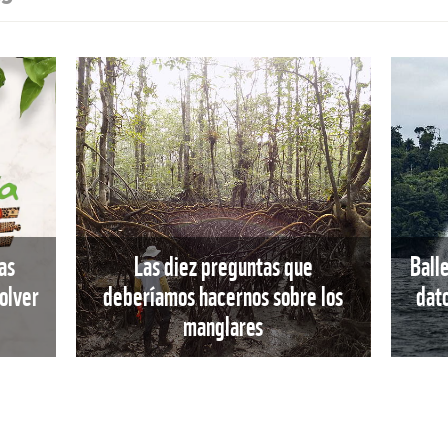
as
Las diez preguntas que
Ball
olver
deberíamos hacernos sobre los
dat
manglares