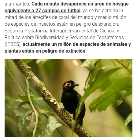
alarmantes.
Cada minuto desaparece un área de bosque
equivalente a 27 campos de fútbol
,
ya se ha perdido la
mitad de los arrecifes de coral del mundo y medio millón
de especies de insectos están en peligro de extinción.
Según la Plataforma Intergubernamental de Ciencia y
Política sobre Biodiversidad y Servicios de Ecosistemas
(IPBES),
actualmente un millón de especies de animales y
plantas están en peligro de extinción.