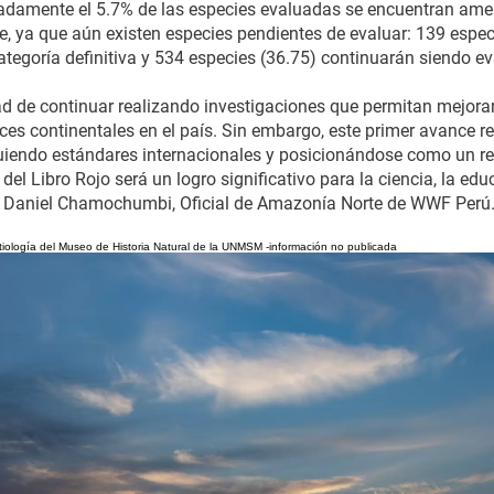
madamente el 5.7% de las especies evaluadas se encuentran am
 ya que aún existen especies pendientes de evaluar: 139 espec
ategoría definitiva y 534 especies (36.75) continuarán siendo e
ad de continuar realizando investigaciones que permitan mejorar 
es continentales en el país. Sin embargo, este primer avance re
guiendo estándares internacionales y posicionándose como un ref
el Libro Rojo será un logro significativo para la ciencia, la ed
ló Daniel Chamochumbi, Oficial de Amazonía Norte de WWF Perú
Ictiología del Museo de Historia Natural de la UNMSM -información no publicada