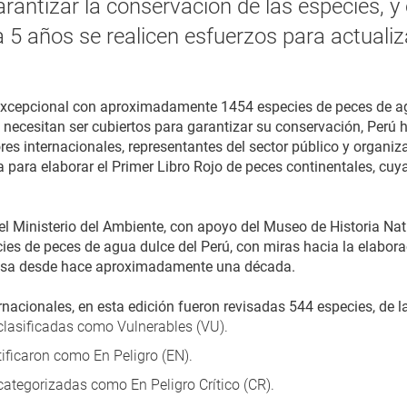
arantizar la conservación de las especies, 
5 años se realicen esfuerzos para actualizar
 excepcional con aproximadamente 1454 especies de peces de a
necesitan ser cubiertos para garantizar su conservación, Perú h
es internacionales, representantes del sector público y organiza
a para elaborar el Primer Libro Rojo de peces continentales, cuy
, el Ministerio del Ambiente, con apoyo del Museo de Historia Na
ies de peces de agua dulce del Perú, con miras hacia la elabora
usa desde hace aproximadamente una década.
rnacionales, en esta edición fueron revisadas 544 especies, de l
clasificadas como Vulnerables (VU).
tificaron como En Peligro (EN).
categorizadas como En Peligro Crítico (CR).