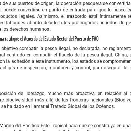
a de sus puertos de origen, la operación pesquera se convertiría
 puede convertirse en punto de entrada para que la pesca ca
oductos legales. Asimismo, el trasbordo está íntimamente 
es laborales abordo debido a los prolongados periodos de pe
ra los derechos humanos .
ina ratifique el Acuerdo del Estado Rector del Puerto de FAO
r objetivo combatir la pesca ilegal, no declarada, no reglamen
onal centrado en combatir el flagelo de la pesca ilegal. China,
Con la adhesión a este instrumento, los estados se compromete
ticas de inspección, monitoreo y control, para asegurar la 
osición de liderazgo, mucho más proactiva, en relación al 
 biodiversidad más allá de las fronteras nacionales (Biodiver
e se ha dado en llamar el Tratado Global de los Océanos.
 Marino del Pacifico Este Tropical para que se constituya en una