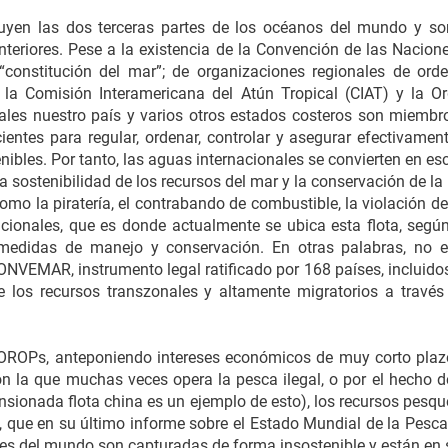
tuyen las dos terceras partes de los océanos del mundo y s
nteriores. Pese a la existencia de la Convención de las Nacion
onstitución del mar”; de organizaciones regionales de ord
la Comisión Interamericana del Atún Tropical (CIAT) y la O
les nuestro país y varios otros estados costeros son miembr
cientes para regular, ordenar, controlar y asegurar efectivame
ibles. Por tanto, las aguas internacionales se convierten en esc
a sostenibilidad de los recursos del mar y la conservación de la
como la piratería, el contrabando de combustible, la violación 
nacionales, que es donde actualmente se ubica esta flota, se
medidas de manejo y conservación. En otras palabras, no e
ONVEMAR, instrumento legal ratificado por 168 países, incluido
 los recursos transzonales y altamente migratorios a travé
OROPs, anteponiendo intereses económicos de muy corto plaz
con la que muchas veces opera la pesca ilegal, o por el hecho
nsionada flota china es un ejemplo de esto), los recursos pesq
, que en su último informe sobre el Estado Mundial de la Pesca 
ces del mundo son capturadas de forma insostenible y están en 