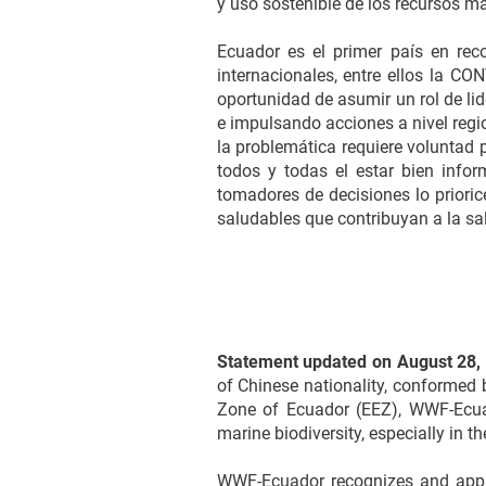
y uso sostenible de los recursos m
Ecuador es el primer país en reco
internacionales, entre ellos la CO
oportunidad de asumir un rol de li
e impulsando acciones a nivel regi
la problemática requiere voluntad 
todos y todas el estar bien infor
tomadores de decisiones lo priori
saludables que contribuyan a la sa
Statement updated on August 28, 
of Chinese nationality, conformed 
Zone of Ecuador (EEZ), WWF-Ecuado
marine biodiversity, especially in t
WWF-Ecuador recognizes and applau