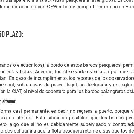
tar transparencia a la actividad pesquera a nivel global. Es con
 firme un acuerdo con GFW a fin de compartir información y ex
GO PLAZO:
nos o electrónicos), a bordo de estos barcos pesqueros, permi
or estas flotas. Además, los observadores velarán por que l
. En caso de incumplimiento, los reportes de los observadores 
nacional, sobre casos de pesca ilegal, no declarada y no reg
 en la CIAT, el nivel de cobertura para los barcos palangreros as
n altamar.
forma casi permanente, es decir, no regresa a puerto, porqu
pesca en altamar. Esta situación posibilita que los barcos p
ro, algo que si no es debidamente supervisado y controlad
nsbordos obligaría a que la flota pesquera retorne a sus puertos 