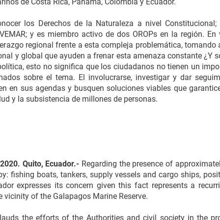
arinos de Costa Rica, Panamá, Colombia y Ecuador.
nocer los Derechos de la Naturaleza a nivel Constitucional;
NVEMAR; y es miembro activo de dos OROPs en la región. En vis
derazgo regional frente a esta compleja problemática, tomando 
onal y global que ayuden a frenar esta amenaza constante ¿Y sob
política, esto no significa que los ciudadanos no tienen un impo
mados sobre el tema. El involucrarse, investigar y dar seguim
cen en sus agendas y busquen soluciones viables que garanticen
lud y la subsistencia de millones de personas.
2020. Quito, Ecuador.-
Regarding the presence of approximatel
by: fishing boats, tankers, supply vessels and cargo ships, pos
r expresses its concern given this fact represents a recurri
he vicinity of the Galapagos Marine Reserve.
ds the efforts of the Authorities and civil society in the p