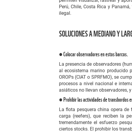
permiten visualizar, rastrear y apor
Perú, Chile, Costa Rica y Panamá,
ilegal.
SOLUCIONES A MEDIANO Y LAR
● Colocar observadores en estos barcos.
La presencia de observadores (huma
al ecosistema marino producido p
OROPs (CIAT o SPRFMO), se cumplan
procesos a nivel nacional e inter
asiáticos no llevan observadores, y
● Prohibir las actividades de transbordos e
La flota pesquera china opera de 
carga (reefers), que reciben la 
tremendamente el esfuerzo pesque
ciertos stocks. El prohibir los tra