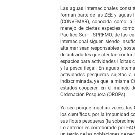
Las aguas internacionales consti
forman parte de las ZEE y aguas i
(CONVEMAR), conocida como la “c
manejo de ciertas especies como 
Pacífico Sur – SPRFMO, de las cua
internacional siguen siendo insufi
alta mar sean responsables y sosten
de actividades que atentan contra l
espacios para actividades ilícitas 
y la pesca ilegal. En aguas inter
actividades pesqueras sujetas a 
indiscriminada, ya que la misma C
estados cooperen en el manejo de
Ordenación Pesquera (OROPs).
Ya sea porque muchas veces, las 
los científicos, por la impunidad 
sus flotas pesqueras (la sobredime
Lo anterior es corroborado por FAO
un tercio de las poblaciones de pe