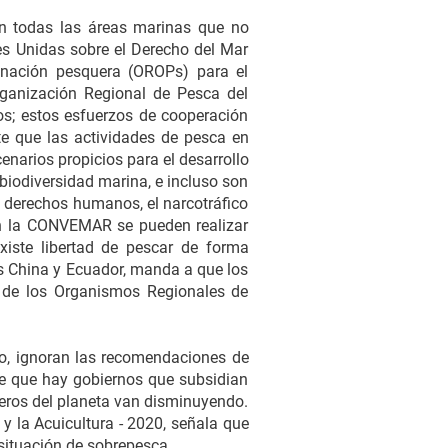
on todas las áreas marinas que no
es Unidas sobre el Derecho del Mar
enación pesquera (OROPs) para el
rganización Regional de Pesca del
os; estos esfuerzos de cooperación
nte que las actividades de pesca en
enarios propicios para el desarrollo
 biodiversidad marina, e incluso son
de derechos humanos, el narcotráfico
gún la CONVEMAR se pueden realizar
xiste libertad de pescar de forma
s China y Ecuador, manda a que los
s de los Organismos Regionales de
o, ignoran las recomendaciones de
 de que hay gobiernos que subsidian
ueros del planeta van disminuyendo.
y la Acuicultura - 2020, señala que
situación de sobrepesca.