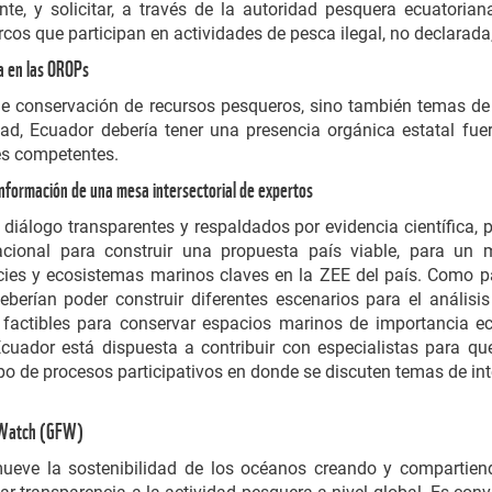
e, y solicitar, a través de la autoridad pesquera ecuatorian
rcos que participan en actividades de pesca ilegal, no declarada
a en las OROPs
e conservación de recursos pesqueros, sino también temas de
dad, Ecuador debería tener una presencia orgánica estatal fue
es competentes.
nformación de una mesa intersectorial de expertos
álogo transparentes y respaldados por evidencia científica, po
acional para construir una propuesta país viable, para un 
cies y ecosistemas marinos claves en la ZEE del país. Como p
deberían poder construir diferentes escenarios para el análisi
s factibles para conservar espacios marinos de importancia 
cuador está dispuesta a contribuir con especialistas para q
po de procesos participativos en donde se discuten temas de int
g Watch (GFW)
eve la sostenibilidad de los océanos creando y compartien