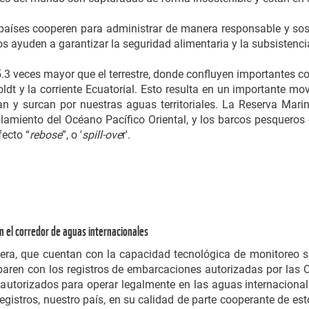
 países cooperen para administrar de manera responsable y sos
os ayuden a garantizar la seguridad alimentaria y la subsistenci
5.3 veces mayor que el terrestre, donde confluyen importantes co
oldt y la corriente Ecuatorial. Esto resulta en un importante m
n y surcan por nuestras aguas territoriales. La Reserva Mari
blamiento del Océano Pacífico Oriental, y los barcos pesqueros
ecto “
rebose
”, o '
spill-ove
r'.
n el corredor de aguas internacionales
ra, que cuentan con la capacidad tecnológica de monitoreo sat
paren con los registros de embarcaciones autorizadas por las
 autorizados para operar legalmente en las aguas internacional
egistros, nuestro país, en su calidad de parte cooperante de es