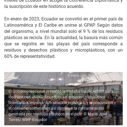
interés de Ecuador en acoger la Conferencia Diplomática y
la suscripción de este histórico acuerdo.
En enero de 2023, Ecuador se convirtió en el primer país de
Latinoamérica y El Caribe en unirse al GPAP. Según datos
del organismo, a nivel mundial solo el 9 % de los residuos
plásticos se recicla. En la actualidad, la basura más común
que se registra en las playas del país corresponde a
residuos y desechos plásticos y microplásticos, con un
60% de representatividad.
© María José Torres/ WWF-Ecuador
El Gobierno Nacional presentó la Plataforma de Acción para
los Plásticos «NPAP Ecuador», un espacio colaborativo
orientado a impulsar la transición ecológica, y la producción y
el consumo sostenible y así disminuir la contaminación
generada por residuos plásticos en el país. © María José
Torres/ WWF-Ecuador