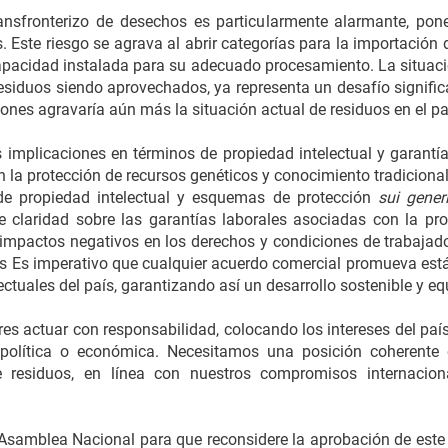
ransfronterizo de desechos es particularmente alarmante, pon
. Este riesgo se agrava al abrir categorías para la importació
capacidad instalada para su adecuado procesamiento. La situaci
esiduos siendo aprovechados, ya representa un desafío signific
iones agravaría aún más la situación actual de residuos en el pa
 implicaciones en términos de propiedad intelectual y garantí
n la protección de recursos genéticos y conocimiento tradicional
de propiedad intelectual y esquemas de protección
sui gene
a de claridad sobre las garantías laborales asociadas con la p
 impactos negativos en los derechos y condiciones de trabajado
país Es imperativo que cualquier acuerdo comercial promueva está
lectuales del país, garantizando así un desarrollo sostenible y e
es actuar con responsabilidad, colocando los intereses del país
política o económica. Necesitamos una posición coherente e
de residuos, en línea con nuestros compromisos internacio
samblea Nacional para que reconsidere la aprobación de este 