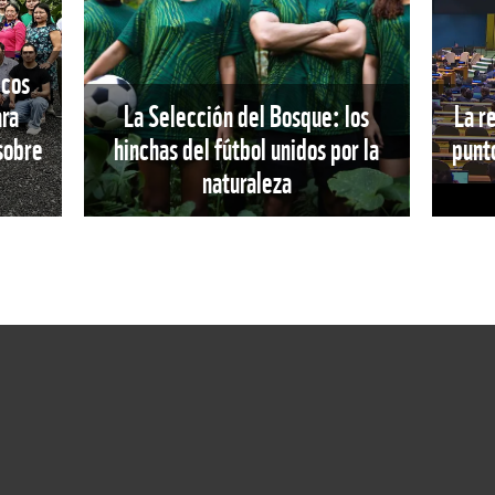
icos
ara
La Selección del Bosque: los
La r
 sobre
hinchas del fútbol unidos por la
punto
naturaleza