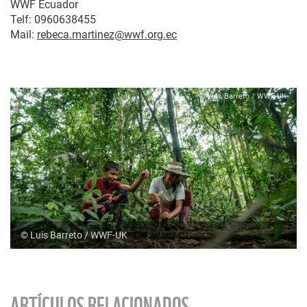
WWF Ecuador
Telf: 0960638455
Mail:
rebeca.martinez@wwf.org.ec
© Luis Barreto / WWF-UK
© Luis Barreto / WWF-UK
ARTÍCULOS RELACIONADOS