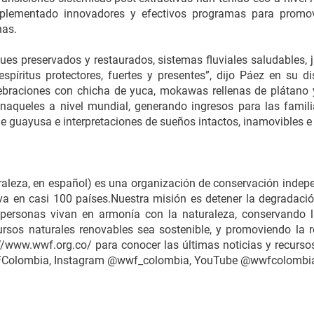
ementado innovadores y efectivos programas para promov
nas.
ques preservados y restaurados, sistemas fluviales saludables,
spíritus protectores, fuertes y presentes”, dijo Páez en su 
ebraciones con chicha de yuca, mokawas rellenas de plátano y
naqueles a nivel mundial, generando ingresos para las famili
e guayusa e interpretaciones de sueños intactos, inamovibles e 
leza, en español) es una organización de conservación indep
va en casi 100 países.Nuestra misión es detener la degradación
s personas vivan en armonía con la naturaleza, conservando l
rsos naturales renovables sea sostenible, y promoviendo la 
/www.wwf.org.co/ para conocer las últimas noticias y recursos
lombia, Instagram @wwf_colombia, YouTube @wwfcolombia 