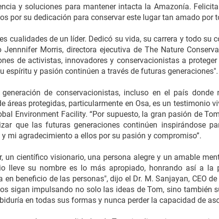
ciencia y soluciones para mantener intacta la Amazonía. Felici
os por su dedicación para conservar este lugar tan amado por t
s cualidades de un líder. Dedicó su vida, su carrera y todo su 
ijo Jennnifer Morris, directora ejecutiva de The Nature Conse
iones de activistas, innovadores y conservacionistas a protege
u espíritu y pasión continúen a través de futuras generaciones".
generación de conservacionistas, incluso en el país donde n
e áreas protegidas, particularmente en Osa, es un testimonio viv
obal Environment Facility. “Por supuesto, la gran pasión de Tom
zar que las futuras generaciones continúen inspirándose par
 y mi agradecimiento a ellos por su pasión y compromiso”.
r, un científico visionario, una persona alegre y un amable men
io lleve su nombre es lo más apropiado, honrando así a la 
a en beneficio de las personas", dijo el Dr. M. Sanjayan, CEO de
s sigan impulsando no solo las ideas de Tom, sino también s
sabiduría en todas sus formas y nunca perder la capacidad de as