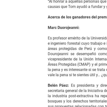
“Al honrar a aquellas personas que
causas que Tom ayudó a fundar y ga
Acerca de los ganadores del prem
Marc Duorojeanni:
Es profesor emérito de la Universi
e ingeniero forestal cuyo trabajo 
áreas protegidas de Perú y como 
Dourojeanni se desempeñó como v
vicepresidente de la Unión Intern
Áreas Protegidas (CMAP) y el prime
la pena y es interesante si se trat
vale la pena si te sientes útil y… 
Belén Páez:
Es presidenta y di
secretaria general de la Iniciativ
la industria post-extractiva ha re
bosques y los derechos territoria
sus propuestas relacionadas con tr