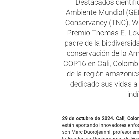
Destacados científi
Ambiente Mundial (GEF 
Conservancy (TNC), Wil
Premio Thomas E. Love
padre de la biodiversid
conservación de la Ama
COP16 en Cali, Colombia
de la región amazónic
dedicado sus vidas a
ind
29 de octubre de 2024. Cali, Colo
están aportando innovadores enfoq
son Marc Duorojeanni, profesor emér
la Fundación Pachamama, de Ecua