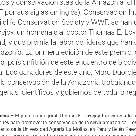
cos y conservacionistas de la Amazonía; el
por sus siglas en inglés), Conservación In
dlife Conservation Society y WWF, se han u
joy, un homenaje al doctor Thomas E. Lov
ad, y que premia la labor de líderes que han 
zonía. La primera edición de este premio, 
, país anfitrión de este encuentro de biodi
a. Los ganadores de este año, Marc Duoroje
 la conservación de la Amazonía trabajand
ígenas, científicos y gobiernos de toda la reg
mbia.–
El premio inaugural Thomas E. Lovejoy fue entregado h
ues para promover la conservación de la selva amazónica. Lo
ito de la Universidad Agraria La Molina, en Perú, y Belén Páez,
dor, quienes fueron homenajeados durante una ceremonia cel