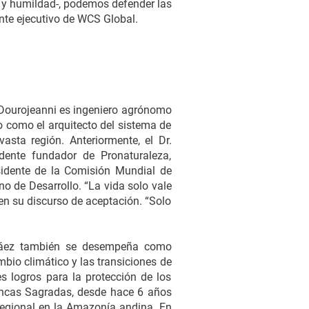
o y humildad-, podemos defender las
nte ejecutivo de WCS Global.
. Dourojeanni es ingeniero agrónomo
o como el arquitecto del sistema de
sta región. Anteriormente, el Dr.
dente fundador de Pronaturaleza,
esidente de la Comisión Mundial de
o de Desarrollo. “La vida solo vale
 en su discurso de aceptación. “Solo
 Páez también se desempeña como
bio climático y las transiciones de
es logros para la protección de los
uencas Sagradas, desde hace 6 años
 regional en la Amazonía andina. En