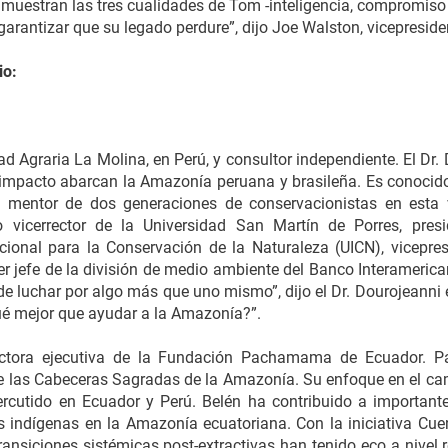
 muestran las tres cualidades de Tom -inteligencia, compromis
rantizar que su legado perdure”, dijo Joe Walston, vicepreside
io:
dad Agraria La Molina, en Perú, y consultor independiente. El Dr
e impacto abarcan la Amazonía peruana y brasileña. Es conocid
mentor de dos generaciones de conservacionistas en esta va
icerrector de la Universidad San Martín de Porres, presi
acional para la Conservación de la Naturaleza (UICN), vicepr
r jefe de la división de medio ambiente del Banco Interamerican
a de luchar por algo más que uno mismo”, dijo el Dr. Dourojeanni
¿qué mejor que ayudar a la Amazonía?”.
rectora ejecutiva de la Fundación Pachamama de Ecuador.
a de las Cabeceras Sagradas de la Amazonía. Su enfoque en el cam
percutido en Ecuador y Perú. Belén ha contribuido a important
les indígenas en la Amazonía ecuatoriana. Con la iniciativa C
ansiciones sistémicas post-extractivas han tenido eco a nivel