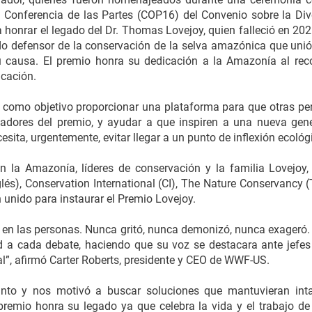
a Conferencia de las Partes (COP16) del Convenio sobre la Div
honrar el legado del Dr. Thomas Lovejoy, quien falleció en 2021
o defensor de la conservación de la selva amazónica que unió l
 causa. El premio honra su dedicación a la Amazonía al rec
icación.
e como objetivo proporcionar una plataforma para que otras p
anadores del premio, y ayudar a que inspiren a una nueva gen
ta, urgentemente, evitar llegar a un punto de inflexión ecológi
n la Amazonía, líderes de conservación y la familia Lovejoy
glés), Conservation International (CI), The Nature Conservancy (
 unido para instaurar el Premio Lovejoy.
en las personas. Nunca gritó, nunca demonizó, nunca exageró. C
ad a cada debate, haciendo que su voz se destacara ante jefes 
l”, afirmó Carter Roberts, presidente y CEO de WWF-US.
nto y nos motivó a buscar soluciones que mantuvieran inta
remio honra su legado ya que celebra la vida y el trabajo de 