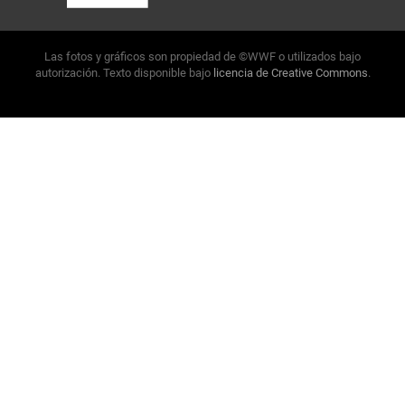
Las fotos y gráficos son propiedad de ©WWF o utilizados bajo
autorización. Texto disponible bajo
licencia de Creative Commons
.