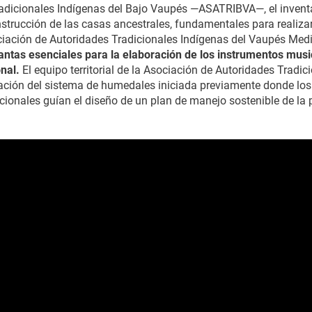
radicionales Indígenas del Bajo Vaupés —ASATRIBVA—, el invent
nstrucción de las casas ancestrales, fundamentales para realiz
ociación de Autoridades Tradicionales Indígenas del Vaupés Me
lantas esenciales para la elaboración de los instrumentos mus
nal.
El equipo territorial de la Asociación de Autoridades Tradi
ión del sistema de humedales iniciada previamente donde los s
icionales guían el diseño de un plan de manejo sostenible de la 