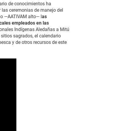
ario de conocimientos ha
ar las ceremonias de manejo del
dio —AATIVAM alto— l
as
icales empleados en las
cionales Indígenas Aledañas a Mitú
itios sagrados, el calendario
pesca y de otros recursos de este