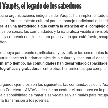
l Vaupés, el legado de los sabedores
ocho organizaciones indígenas del Vaupés han implementado un
 el fortalecimiento cultural para el manejo tradicional del terri
ural es una metodología que centra la atención en el complejo
las personas, las comunidades y la naturaleza visible e invisibl
s y emprender acciones para preservar lo que está fuerte, recupe
ido .
do apoyo para reunirse, reflexionar y revitalizar las ceremonias 
ruir aspectos fundamentales de la cultura y asegurar el adecuad
 mismo tiempo, las comunidades han desarrollado capacidades
tográficas y grabadora
s, entre otras herramientas que complem
y algunos ejemplos son los siguientes: las comunidades de la As
 la Carretera —AATAC— decidieron centrar el monitoreo en la pre
la disponibilidad de materiales vegetales y animales para recup
la transmisión a los jóvenes.